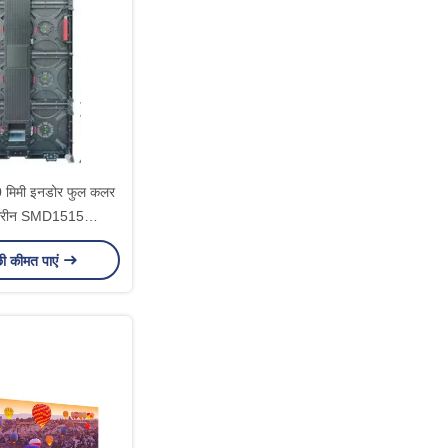
0 मिमी इनडोर फुल कलर
क्रीन SMD1515
0cd/sqm
छी कीमत पाएं