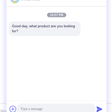
त्वरित संपर्क
10:57 PM
टेलीफोन
Good day, what product are you looking 
for?
86--18682161132
ई-मेल
william.xue@foxmail.com
पता
तीसरी मंजिल, भवन 1, हांगफा जियाटली हाई-टेक पार्क,
तांगतू समुदाय, शिआन स्ट्रीट, बाओआन जिले, शेन्ज़ेन
zhen Mannled Photoelectric Technology Co., Ltd सभी अधिकार सुरक्षित हैं।