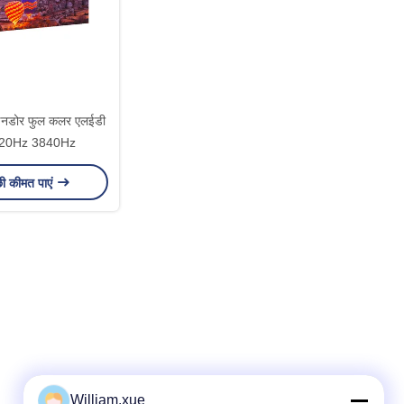
 इनडोर फुल कलर एलईडी
1920Hz 3840Hz
छी कीमत पाएं
William.xue