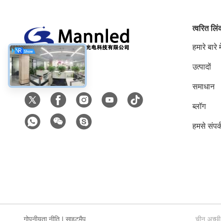
त्वरित लि
हमारे बारे मे
उत्पादों
सोशल मीडिया
समाधान
ब्लॉग
हमसे संपर्
गोपनीयता नीति
|
साइटमैप
चीन अच्छी