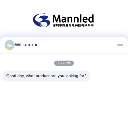
सोशल मीडिया
William.xue
2:22 PM
त्वरित संपर्क
Good day, what product are you looking for?
टेलीफोन
86--18682161132
ई-मेल
william.xue@foxmail.com
पता
तीसरी मंजिल, भवन 1, हांगफा जियाटली हाई-टेक पार्क, तांगतू समुदाय, शिआन