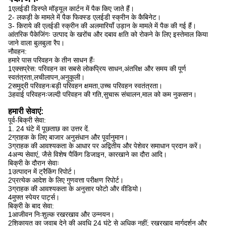
1एलईडी डिस्प्ले मॉड्यूल कार्टन में पैक किए जाते हैं।
2- लकड़ी के मामले में पैक फिक्स्ड एलईडी स्क्रीन के कैबिनेट।
3- किराये की एलईडी स्क्रीन की अलमारियाँ उड़ान के मामले में पैक की गई हैं।
आंतरिक पैकेजिंगः उत्पाद के खरोंच और दबाव क्षति को रोकने के लिए इस्तेमाल किया
जाने वाला बुलबुला रैप।
नौवहन:
हमारे पास परिवहन के तीन साधन हैंः
1एक्सप्रेस: परिवहन का सबसे लोकप्रिय साधन,अंतरिक्ष और समय की पूर्ण
स्वतंत्रता,लचीलापन,अनुकूली।
2समुद्री परिवहनःबड़ी परिवहन क्षमता,उच्च परिवहन स्वतंत्रता।
3हवाई परिवहनःजल्दी परिवहन की गति,सुचारू संचालन,माल को कम नुकसान।
हमारी सेवाएं:
पूर्व-बिक्री सेवा:
1. 24 घंटे में पूछताछ का उत्तर दें.
2ग्राहक के लिए बाजार अनुसंधान और पूर्वानुमान।
3ग्राहक की आवश्यकता के आधार पर अद्वितीय और पेशेवर समाधान प्रदान करें।
4अन्य सेवाएं, जैसे विशेष पैकिंग डिजाइन, कारखाने का दौरा आदि।
बिक्री के दौरान सेवाः
1उत्पादन में ट्रैकिंग रिपोर्ट।
2प्रत्येक आदेश के लिए गुणवत्ता परीक्षण रिपोर्ट।
3ग्राहक की आवश्यकता के अनुसार फोटो और वीडियो।
4मुफ्त स्पेयर पार्ट्स।
बिक्री के बाद सेवा:
1आजीवन निःशुल्क रखरखाव और उन्नयन।
2शिकायत का जवाब देने की अवधि 24 घंटे से अधिक नहीं; रखरखाव मार्गदर्शन और