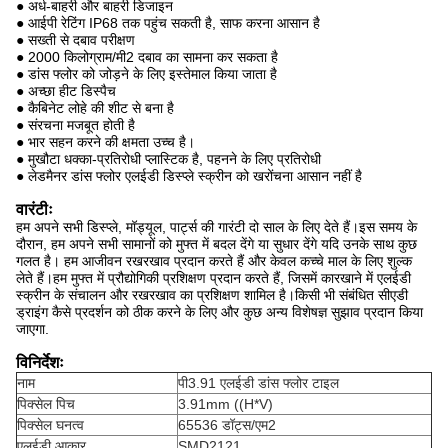
● अर्ध-बाहरी और बाहरी डिजाइन
● आईपी रेटिंग IP68 तक पहुंच सकती है, साफ करना आसान है
● सख्ती से दबाव परीक्षण
● 2000 किलोग्राम/मी2 दबाव का सामना कर सकता है
● डांस फ्लोर को जोड़ने के लिए इस्तेमाल किया जाता है
● अच्छा हीट डिस्पैच
● कैबिनेट लोहे की शीट से बना है
● संरचना मजबूत होती है
● भार सहन करने की क्षमता उच्च है।
● मुखौटा धक्का-प्रतिरोधी प्लास्टिक है, पहनने के लिए प्रतिरोधी
● लेडमैनर डांस फ्लोर एलईडी डिस्प्ले स्क्रीन को खरोंचना आसान नहीं है
वारंटीः
हम अपने सभी डिस्प्ले, मॉड्यूल, पार्ट्स की गारंटी दो साल के लिए देते हैं।
इस समय के
दौरान, हम अपने सभी सामानों को मुफ्त में बदल देंगे या सुधार देंगे यदि उनके साथ कुछ
गलत है। हम आजीवन रखरखाव प्रदान करते हैं और केवल कच्चे माल के लिए शुल्क
लेते हैं।
हम मुफ्त में प्रौद्योगिकी प्रशिक्षण प्रदान करते हैं, जिसमें कारखाने में एलईडी
स्क्रीन के संचालन और रखरखाव का प्रशिक्षण शामिल है।किसी भी संबंधित सीएडी
ड्राइंग कैसे प्रदर्शन को ठीक करने के लिए और कुछ अन्य विशेषज्ञ सुझाव प्रदान किया
जाएगा.
विनिर्देशः
नाम
पी3.91 एलईडी डांस फ्लोर टाइल
पिक्सेल पिच
3.91mm ((H*V)
पिक्सेल घनत्व
65536 डॉट्स/एम2
एलईडी आकार
SMD2121