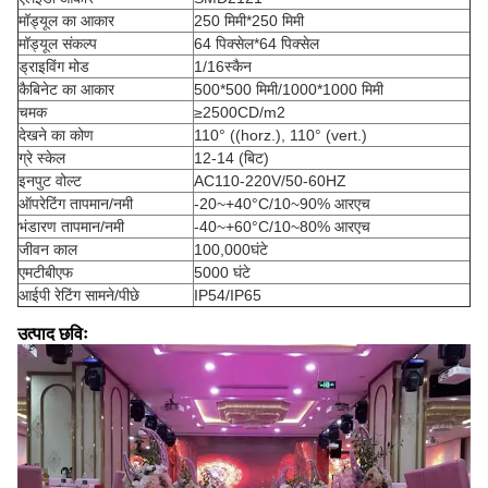
मॉड्यूल का आकार
250 मिमी*250 मिमी
मॉड्यूल संकल्प
64 पिक्सेल*64 पिक्सेल
ड्राइविंग मोड
1/16स्कैन
कैबिनेट का आकार
500*500 मिमी/1000*1000 मिमी
चमक
≥2500CD/m2
देखने का कोण
110° ((horz.), 110° (vert.)
ग्रे स्केल
12-14 (बिट)
इनपुट वोल्ट
AC110-220V/50-60HZ
ऑपरेटिंग तापमान/नमी
-20~+40°C/10~90% आरएच
भंडारण तापमान/नमी
-40~+60°C/10~80% आरएच
जीवन काल
100,000घंटे
एमटीबीएफ
5000 घंटे
आईपी रेटिंग सामने/पीछे
IP54/IP65
उत्पाद छविः