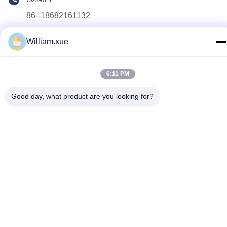
86--18682161132
ई-मेल
William.xue
william.xue@foxmail.com
पता
6:11 PM
तीसरी मंजिल, भवन 1, हांगफा जियाटली हाई-टेक पार्क, तांगतू समुदाय, शिआन
स्ट्रीट, बाओआन जिले, शेन्ज़ेन
Good day, what product are you looking for?
गोपनीयता नीति
|
साइटमैप
चीन अच्छी गुणवत्ता बाहरी पूर्ण रंग एलईडी स्क्रीन आपूर्तिकर्ता. कॉपीराइट © 2022-
2026 Shenzhen Mannled Photoelectric Technology Co., Ltd सभी
अधिकार सुरक्षित हैं।