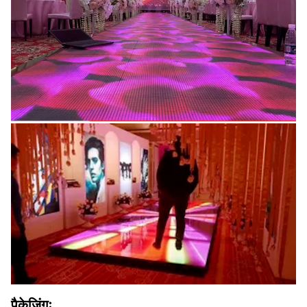
पैकेजिंगः