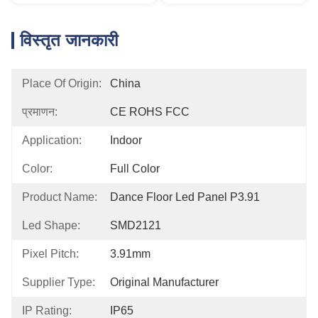
विस्तृत जानकारी
Place Of Origin:
China
प्रमाणन:
CE ROHS FCC
Application:
Indoor
Color:
Full Color
Product Name:
Dance Floor Led Panel P3.91
Led Shape:
SMD2121
Pixel Pitch:
3.91mm
Supplier Type:
Original Manufacturer
IP Rating:
IP65