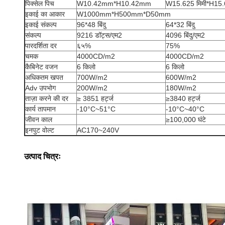
पिक्सेल पिच
W10.42mm*H10.42mm
W15.625 मिमी*H15.
इकाई का आकार
W1000mm*H500mm*D50mm
इकाई संकल्प
96*48 बिंदु
64*32 बिंदु
संकल्प
9216 डॉट्स/एम2
4096 बिंदु/एम2
पारदर्शिता दर
६५%
75%
चमक
4000CD/m2
4000CD/m2
कैबिनेट वजन
6 किलो
6 किलो
अधिकतम खपत
700W/m2
600W/m2
Adv उपभोग
200W/m2
180W/m2
ताज़ा करने की दर
≥ 3851 हर्ट्ज
≥3840 हर्ट्ज
कार्य तापमान
-10°C~51°C
-10°C~40°C
जीवन काल
≥100,000 घंटे
इनपुट वोल्ट
AC170~240V
उत्पाद चित्रः