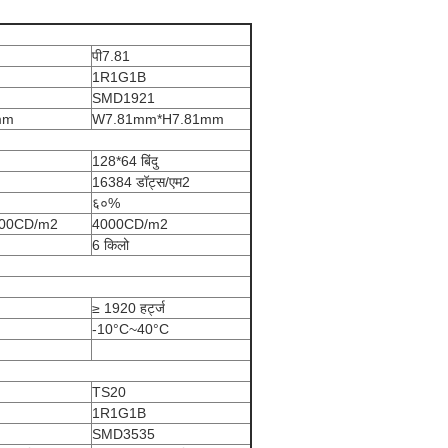
पी7.81
1R1G1B
SMD1921
mm
W7.81mm*H7.81mm
128*64 बिंदु
16384 डॉट्स/एम2
६०%
000CD/m2
4000CD/m2
6 किलो
≥ 1920 हर्ट्ज
-10°C~40°C
TS20
1R1G1B
SMD3535