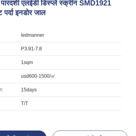
पारदर्शी एलईडी डिस्प्ले स्क्रीन SMD1921
ट पर्दा इनडोर जाल
ledmanner
P3.91-7.8
1sqm
usd600-1500/㎡
य:
15days
T/T