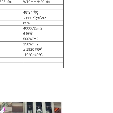
625 मिमी
W10mm*H20 मिमी
48*24 बिंदु
२३०४ डॉट्स/एम२
85%
4000CD/m2
6 किलो
500W/m2
150W/m2
≥ 1920 हर्ट्ज
-10°C~40°C