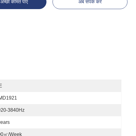
अच्छी कीमत पाएं
अब संपर्क करें
E
MD1921
920-3840Hz
ears
00㎡/week