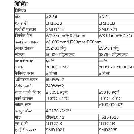
विनिर्देशः
विनिर्देश
मोड
पी2.84
पी3.91
एल ई डी
1R1G1B
1R1G1B
एलईडी प्रकार
SMD1415
SMD1921
पिक्सेल पिच
W2.84mm*H6.25mm
W3.91mm*H7.81
इकाई का आकार
W1000mm*H500mm*D50mm
इकाई संकल्प
352*80 बिंदु
256*64 बिंदु
संकल्प
56320 डॉट्स/एम2
32768 डॉट्स/एम2
पारदर्शिता दर
६०%
७०%
चमक
3000CD/m2
800/1500/4000/5
कैबिनेट वजन
5 किलो
5 किलो
अधिकतम खपत
800W/m2
Adv उपभोग
240W/m2
ताज़ा करने की दर
≥ 3851 हर्ट्ज
≥3840 हर्ट्ज
कार्य तापमान
-10°C~51°C
-10°C~40°C
जीवन काल
≥100,000 घंटे
इनपुट वोल्ट
AC170~240V
मोड
टीएस10.42
TS15।625
एल ई डी
1R1G1B
1R1G1B
एलईडी प्रकार
SMD1921
SMD3535