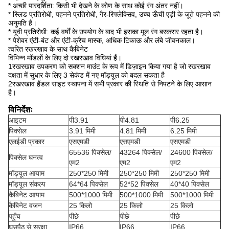
* अच्छी पारदर्शिता: किसी भी देखने के कोण के साथ कोई रंग अंतर नहीं।
* स्लिड प्रतिरोधी, पहनने प्रतिरोधी, गैर-रिफ्लेक्सिव, उच्च ऊँची एड़ी के जूते पहनने की
अनुमति है।
* यूवी प्रतिरोधी: कई वर्षों के उपयोग के बाद भी इसका मूल रंग बरकरार रहता है।
* पेशेवर एंटी-बंट और एंटी-क्रैच मास्क, अधिक टिकाऊ और लंबे जीवनकाल।
त्वरित रखरखाव के साथ कैबिनेट
विभिन्न मॉडलों के लिए दो रखरखाव विधियां हैं।
1रखरखाव उपकरण को सक्शन माउंट के रूप में डिज़ाइन किया गया है जो रखरखाव
दक्षता में सुधार के लिए 3 सेकंड में नए मॉड्यूल को बदल सकता है
2रखरखाव हैंडल साइट स्थापना में सभी प्रकार की स्थिति से निपटने के लिए आसान
है।
विनिर्देशः
आइटम
पी3.91
पी4.81
पी6.25
पिक्सेल
3.91 मिमी
4.81 मिमी
6.25 मिमी
एलईडी प्रकार
एसएमडी
एसएमडी
एसएमडी
65536 पिक्सेल/
43264 पिक्सेल/
24600 पिक्सेल/
पिक्सेल घनत्व
एम2
एम2
एम2
मॉड्यूल आयाम
250*250 मिमी
250*250 मिमी
250*250 मिमी
मॉड्यूल संकल्प
64*64 पिक्सेल
52*52 पिक्सेल
40*40 पिक्सेल
कैबिनेट आयाम
500*1000 मिमी
500*1000 मिमी
500*1000 मिमी
कैबिनेट वजन
25 किलो
25 किलो
25 किलो
पहुँच
पीछे
पीछे
पीछे
घुसपैठ से सुरक्षा
IP66
IP66
IP66