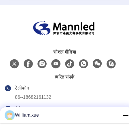
सोशल मीडिया
त्वरित संपर्क
टेलीफोन
86--18682161132
ई-मेल
William.xue
william.xue@foxmail.com
पता