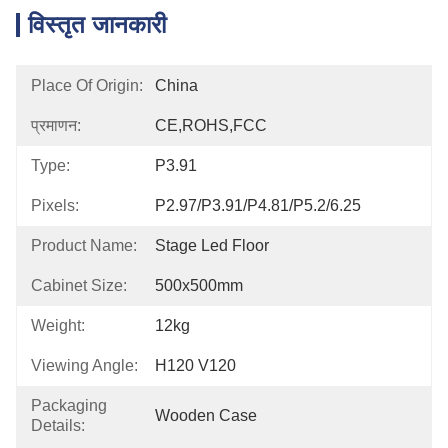
विस्तृत जानकारी
Place Of Origin:
China
प्रमाणन:
CE,ROHS,FCC
Type:
P3.91
Pixels:
P2.97/P3.91/P4.81/P5.2/6.25
Product Name:
Stage Led Floor
Cabinet Size:
500x500mm
Weight:
12kg
Viewing Angle:
H120 V120
Packaging
Wooden Case
Details: