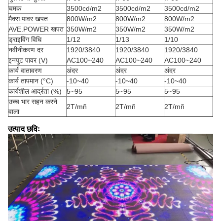
चमक
3500cd/m2
3500cd/m2
3500cd/m2
मैक्स.पावर खपत
800W/m2
800W/m2
800W/m2
AVE.POWER खपत
350W/m2
350W/m2
350W/m2
ड्राइविंग विधि
1/12
1/13
1/10
नवीनीकरण दर
1920/3840
1920/3840
1920/3840
इनपुट पावर (V)
AC100~240
AC100~240
AC100~240
कार्य वातावरण
अंदर
अंदर
अंदर
कार्य तापमान (°C)
-10~40
-10~40
-10~40
कार्यशील आर्द्रता (%)
5~95
5~95
5~95
उच्च भार सहन करने
2T/mñ
2T/mñ
2T/mñ
वाला
उत्पाद छविः