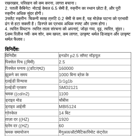
रखरखाव, परिवहन को कम करना, लागत बचाना।
2. पतली कैबिनेटः मोटाई केवल 6.5 सेमी है, स्क्रीन का स्थान छोटा है, और पूरी
स्क्रीन अधिक सुंदर होगी।
3फ्लैट स्क्रीनः चिकनी सतह त्रुटि 0.2 सेमी से कम है, यह मोज़ेक घटना को प्रभावी
ढंग से हटा सकती है। डिस्प्ले का प्रभाव अधिक स्पष्ट और उत्तम होगा।
4. त्वरित विघटनः त्वरित ताला संरचना को अपनाएं, जोड़ा गया, दृढ़, त्वरित, सुंदर।
5कम रिलीज गर्मीः कम शोर, कम खपत, कम लागत, उत्कृष्ट थर्मल डिजाइन और उत्कृष्ट
थर्मल फैलाव।
विनिर्देशः
विनिर्देश
इनडोर p2.5 सॉफ्ट मॉड्यूल
पिक्सेल पिच ((मिमी)
2.5
पिक्सेल घनत्व ((डॉट/एम2)
160000
झुकने का समय
1000 बिना ब्रेक के
एलईडी विन्यास
1r1g1b
एलईडी प्रकार
SMD2121
चमक ((cd/n2)
1100
ड्राइव मोड
चौबीस
ड्राइव आईसी
MBI5124
ग्रेस्केल
14 बिट
ताज़ा दर ((HZ)
1920
फ्रेम दर ((HZ)
60
चमक समायोजन
मैनुअल/ऑटोमैटिक/रिमोट कंट्रोल