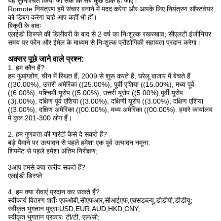
यह सुनिश्चित किया जा सके कि सब कुछ ठीक हो जाए।
Romote नियंत्रण हमें संचार बनाने में मदद करेगा और आपके लिए नियंत्रण सॉफ्टवेयर
को डिबग करेगा चाहे आप कहीं भी हों।
बिक्री के बादः
एलईडी डिस्प्ले की डिलीवरी के बाद से 2 वर्ष का निःशुल्क रखरखाव; सीएलटी इंजीनियर
समय पर फोन और ईमेल के माध्यम से निःशुल्क प्रौद्योगिकी सहायता प्रदान करेगा।
अक्सर पूछे जाने वाले प्रश्न:
1. हम कौन हैं?
हम गुआंग्डोंग, चीन में स्थित हैं, 2009 से शुरू करते हैं, घरेलू बाजार में बेचते हैं
((30.00%), उत्तरी अमेरिका ((25.00%), पूर्वी एशिया ((15.00%), मध्य पूर्व
((6.00%), पश्चिमी यूरोप ((5.00%), उत्तरी यूरोप ((5.00%),पूर्वी यूरोप
(3).00%), दक्षिण पूर्व एशिया ((3.00%), दक्षिणी यूरोप ((3.00%), दक्षिण एशिया
((3.00%), दक्षिण अमेरिका ((00.00%), मध्य अमेरिका ((00.00%). हमारे कार्यालय
में कुल 201-300 लोग हैं।
2. हम गुणवत्ता की गारंटी कैसे दे सकते हैं?
बड़े पैमाने पर उत्पादन से पहले हमेशा एक पूर्व उत्पादन नमूना;
शिपमेंट से पहले हमेशा अंतिम निरीक्षण;
3आप हमसे क्या खरीद सकते हैं?
एलईडी डिस्प्ले
4. हम क्या सेवाएं प्रदान कर सकते हैं?
स्वीकार्य वितरण शर्तेंः एफओबी,सीएफआर,सीआईएफ,एक्सडब्ल्यू,डीडीपी,डीडीयू;
स्वीकृत भुगतान मुद्राःUSD,EUR,AUD,HKD,CNY;
स्वीकृत भुगतान प्रकारः टी/टी, एल/सी;