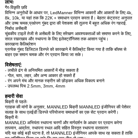
लाभः
गैर-विकृति छवि
विभिन्न अनुरोधों के आधार पर, LedManner विभिन्न आकारों और आकारों के लिए 4k,
8k, 10k, या यहां तक कि 22K + समाधान प्रदान करता है। बेहतर कंट्रास्ट अनुपात
और उच्च चमक,प्रक्षेपण गुंबद द्वारा की पेशकश की तुलना में बहुत अधिक रंग गहराई.
निर्बाध असेंबली
चुंबकीय टाइलें तेजी से असेंबली के लिए संरेखण आवश्यकताओं को समाप्त करने के लिए,
सरल रखरखाव और स्थापना के लिए इलेक्ट्रॉनिक्स तक आसान पहुंच।
कारखाना कैलिब्रेशन
प्रत्येक गुंबद डिजिटल डिस्प्ले को कारखाने में कैलिब्रेट किया गया है ताकि बॉक्स से
बाहर एक समान चमक और रंग प्रदान किया जा सके।
विशेषताएं:
- लचीले ढंग से अनियमित आकारों में मोड़ सकता है
- गोल, चाप, लहर, और अन्य आकार हो सकते हैं
- रंग अपने मंच और मानक स्क्रीन को छोड़कर अधिक विकल्प बनाने
- उपलब्ध पिच 2.5mm, 3mm, 4mm
हमारी सेवा
बिक्री से पहलेः
ग्राहक की मांगों के अनुसार, MANNLED बिक्री MANNLED इंजीनियर की पेशेवर
सलाह के साथ एलईडी डिस्प्ले परियोजना समाधानों का एक सेट प्रदान करेगी।
बिक्री मेंः
MANNLED अभियंता स्थापना चरणों और मार्गदर्शन के आधार पर प्रदान करेगा
तापमान, आर्द्रता, स्थापना स्थल आदि सहित विस्तृत स्थापना वातावरण
यदि यह कोई बड़ी घटना है, तो MANNLED इंजीनियर आपके साथ रह सकता है ताकि