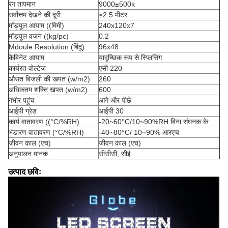
रंग तापमान
9000±500k
सर्वोत्तम देखने की दूरी
≥2.5 मीटर
मॉड्यूल आयाम ((मिमी)
240x120x7
मॉड्यूल वजन ((kg/pc)
0.2
Mdoule Resolution (बिंदु)
96x48
कैबिनेट आयाम
यादृच्छिक रूप से स्प्लिसिंग
कार्यरत वोल्टेज
एसी 220
औसत बिजली की खपत (w/m2)
260
अधिकतम शक्ति खपत (w/m2)
600
गंभीर पहुंच
आगे और पीछे
आईपी ग्रेड
आईपी 30
कार्य वातावरण ((°C/%RH)
-20~60°C/10~90%RH बिना संघनक के
भंडारण वातावरण (°C/%RH)
-40~80°C/ 10~90% आरएच
जीवन काल (एच)
जीवन काल (एच)
अनुपालन मानक
सीसीसी, सीई
उत्पाद छविः